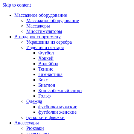
Skip to content
Массажное оборудование
Массажное оборудование
Массажеры
Миостимуляторы
В подарок спортсмену
Украшения из серебра
Изделия из янтаря
Футбол
Хоккей
Волейбол
Теннис
Гимнастика
Бокс
Биатлон
Конькобежный спорт
Гольф
Одежда
футболки мужские
футболки женские
бутылки и фляжки
Аксессуары
Рюкзаки
аксессуары