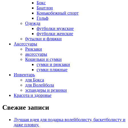
Бокс
Биатлон
Конькобежный спорт
Гольф
Одежда
футболки мужские
футболки женские
бутылки и фляжки
Аксессуары
Рюкзаки
аксессуары
Кошельки и сумки
сумки и рюкзаки
сумки пляжные
Инвентарь
для Бокса
для Волейбола
эспандеры и резинки
Красота и здоровье
Свежие записи
Лучшая идея для подарка волейболисту, баскетболисту и
даже пловцу.