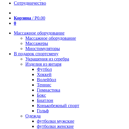
Сотрудничество
Корзина
/
Р
0.00
0
Массажное оборудование
Массажное оборудование
Массажеры
Миостимуляторы
В подарок спортсмену
Украшения из серебра
Изделия из янтаря
Футбол
Хоккей
Волейбол
Теннис
Гимнастика
Бокс
Биатлон
Конькобежный спорт
Гольф
Одежда
футболки мужские
футболки женские