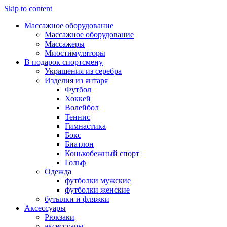
Skip to content
Массажное оборудование
Массажное оборудование
Массажеры
Миостимуляторы
В подарок спортсмену
Украшения из серебра
Изделия из янтаря
Футбол
Хоккей
Волейбол
Теннис
Гимнастика
Бокс
Биатлон
Конькобежный спорт
Гольф
Одежда
футболки мужские
футболки женские
бутылки и фляжки
Аксессуары
Рюкзаки
аксессуары