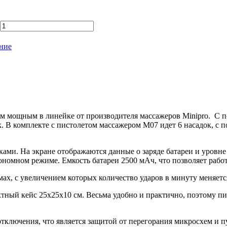
ние
м мощным в линейке от производителя массажеров Minipro. С 
 В комплекте с пистолетом массажером M07 идет 6 насадок, с
и. На экране отображаются данные о заряде батареи и уровне ч
ономном режиме. Емкость батареи 2500 мАч, что позволяет работа
ах, с увеличением которых количество ударов в минуту меняется
ный кейс 25х25х10 см. Весьма удобно и практично, поэтому пис
ключения, что является защитой от перегорания микросхем и п