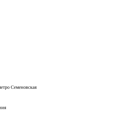
 метро Семеновская
ния