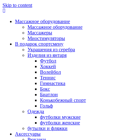
Skip to content
Массажное оборудование
Массажное оборудование
Массажеры
Миостимуляторы
В подарок спортсмену
Украшения из серебра
Изделия из янтаря
Футбол
Хоккей
Волейбол
Теннис
Гимнастика
Бокс
Биатлон
Конькобежный спорт
Гольф
Одежда
футболки мужские
футболки женские
бутылки и фляжки
Аксессуары
Рюкзаки