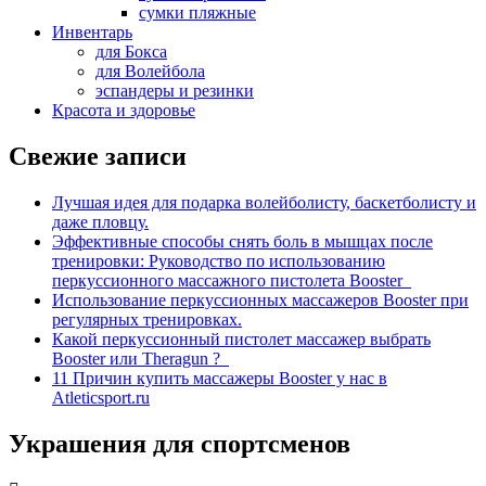
сумки пляжные
Инвентарь
для Бокса
для Волейбола
эспандеры и резинки
Красота и здоровье
Свежие записи
Лучшая идея для подарка волейболисту, баскетболисту и
даже пловцу.
Эффективные способы снять боль в мышцах после
тренировки: Руководство по использованию
перкуссионного массажного пистолета Booster
Использование перкуссионных массажеров Booster при
регулярных тренировках.
Какой перкуссионный пистолет массажер выбрать
Booster или Theragun ?
11 Причин купить массажеры Booster у нас в
Atleticsport.ru
Украшения для спортсменов