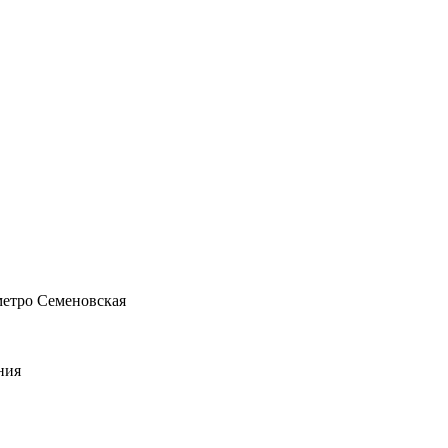
 метро Семеновская
ния