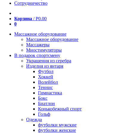
Сотрудничество
Корзина
/
Р
0.00
0
Массажное оборудование
Массажное оборудование
Массажеры
Миостимуляторы
В подарок спортсмену
Украшения из серебра
Изделия из янтаря
Футбол
Хоккей
Волейбол
Теннис
Гимнастика
Бокс
Биатлон
Конькобежный спорт
Гольф
Одежда
футболки мужские
футболки женские