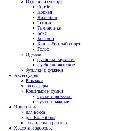
Изделия из янтаря
Футбол
Хоккей
Волейбол
Теннис
Гимнастика
Бокс
Биатлон
Конькобежный спорт
Гольф
Одежда
футболки мужские
футболки женские
бутылки и фляжки
Аксессуары
Рюкзаки
аксессуары
Кошельки и сумки
сумки и рюкзаки
сумки пляжные
Инвентарь
для Бокса
для Волейбола
эспандеры и резинки
Красота и здоровье