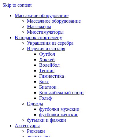
Skip to content
Массажное оборудование
Массажное оборудование
Массажеры
Миостимуляторы
В подарок спортсмену
Украшения из серебра
Изделия из янтаря
Футбол
Хоккей
Волейбол
Теннис
Гимнастика
Бокс
Биатлон
Конькобежный спорт
Гольф
Одежда
футболки мужские
футболки женские
бутылки и фляжки
Аксессуары
Рюкзаки
аксессуары