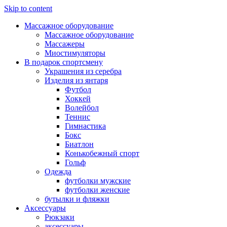
Skip to content
Массажное оборудование
Массажное оборудование
Массажеры
Миостимуляторы
В подарок спортсмену
Украшения из серебра
Изделия из янтаря
Футбол
Хоккей
Волейбол
Теннис
Гимнастика
Бокс
Биатлон
Конькобежный спорт
Гольф
Одежда
футболки мужские
футболки женские
бутылки и фляжки
Аксессуары
Рюкзаки
аксессуары