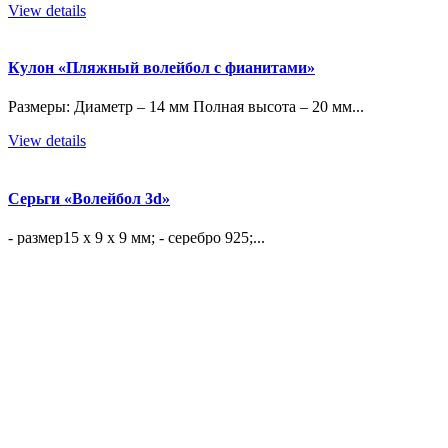
View details
Кулон «Пляжный волейбол с фианитами»
Размеры: Диаметр – 14 мм Полная высота – 20 мм...
View details
Серьги «Волейбол 3d»
- размер15 х 9 х 9 мм; - серебро 925;...
View details
Кулон «Волейбольный мяч с фианитами»
- диаметр мяча - 20 мм - серебро, 925 -...
View details