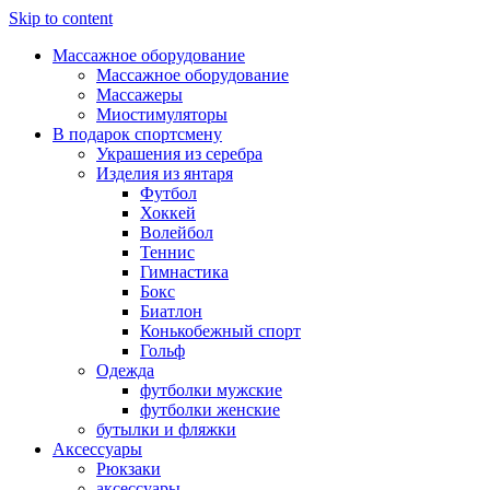
Skip to content
Массажное оборудование
Массажное оборудование
Массажеры
Миостимуляторы
В подарок спортсмену
Украшения из серебра
Изделия из янтаря
Футбол
Хоккей
Волейбол
Теннис
Гимнастика
Бокс
Биатлон
Конькобежный спорт
Гольф
Одежда
футболки мужские
футболки женские
бутылки и фляжки
Аксессуары
Рюкзаки
аксессуары