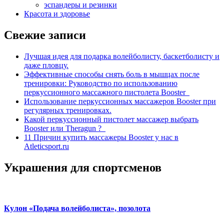
эспандеры и резинки
Красота и здоровье
Свежие записи
Лучшая идея для подарка волейболисту, баскетболисту и
даже пловцу.
Эффективные способы снять боль в мышцах после
тренировки: Руководство по использованию
перкуссионного массажного пистолета Booster
Использование перкуссионных массажеров Booster при
регулярных тренировках.
Какой перкуссионный пистолет массажер выбрать
Booster или Theragun ?
11 Причин купить массажеры Booster у нас в
Atleticsport.ru
Украшения для спортсменов
Кулон «Подача волейболиста», позолота